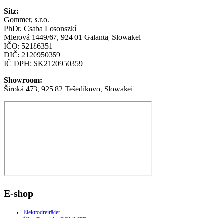
Sitz:
Gommer, s.r.o.
PhDr.
Csaba
Losonszkí
Mierová 1449/67, 924 01 Galanta, Slowakei
IČO: 52186351
DIČ: 2120950359
IČ DPH: SK2120950359
Showroom:
Široká 473, 925 82 Tešedíkovo, Slowakei
E-shop
Elektrodreiräder