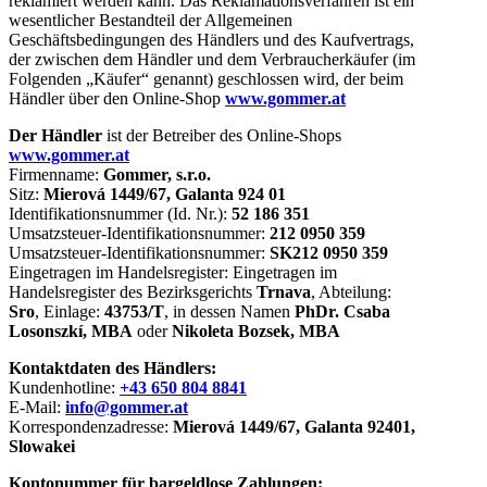
reklamiert werden kann. Das Reklamationsverfahren ist ein
wesentlicher Bestandteil der Allgemeinen
Geschäftsbedingungen des Händlers und des Kaufvertrags,
der zwischen dem Händler und dem Verbraucherkäufer (im
Folgenden „Käufer“ genannt) geschlossen wird, der beim
Händler über den Online-Shop
www.gommer.at
Der Händler
ist der Betreiber des Online-Shops
www.gommer.at
Firmenname:
Gommer, s.r.o.
Sitz:
Mierová 1449/67, Galanta 924 01
Identifikationsnummer (Id. Nr.):
52 186 351
Umsatzsteuer-Identifikationsnummer:
212 0950 359
Umsatzsteuer-Identifikationsnummer:
SK212 0950 359
Eingetragen im Handelsregister: Eingetragen im
Handelsregister des Bezirksgerichts
Trnava
, Abteilung:
Sro
, Einlage:
43753/T
, in dessen Namen
PhDr. Csaba
Losonszkí, MBA
oder
Nikoleta Bozsek, MBA
Kontaktdaten des Händlers:
Kundenhotline:
+43 650 804 8841
E-Mail:
info@gommer.at
Korrespondenzadresse:
Mierová 1449/67, Galanta 92401,
Slowakei
Kontonummer für bargeldlose Zahlungen: