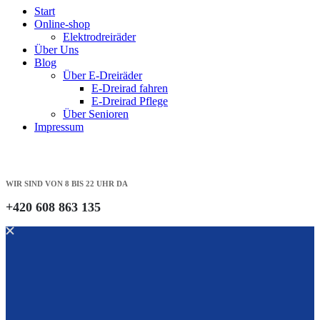
Start
Online-shop
Elektrodreiräder
Über Uns
Blog
Über E-Dreiräder
E-Dreirad fahren
E-Dreirad Pflege
Über Senioren
Impressum
WIR SIND VON 8 BIS 22 UHR DA
+420 608 863 135