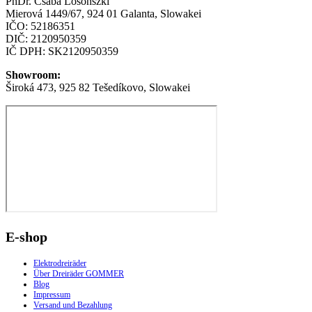
PhDr.
Csaba
Losonszkí
Mierová 1449/67, 924 01 Galanta, Slowakei
IČO: 52186351
DIČ: 2120950359
IČ DPH: SK2120950359
Showroom:
Široká 473, 925 82 Tešedíkovo, Slowakei
E-shop
Elektrodreiräder
Über Dreiräder GOMMER
Blog
Impressum
Versand und Bezahlung