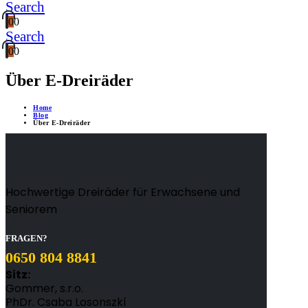
Search
0
0
Search
0
0
Über E-Dreiräder
Home
Blog
Über E-Dreiräder
Hochwertige Dreiräder für Erwachsene und
Seniorem
FRAGEN?​
0650 804 8841
Sitz:
Gommer, s.r.o.
PhDr.
Csaba
Losonszkí