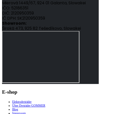
Mierová 1449/67, 924 01 Galanta, Slowakei
IČO: 52186351
DIČ: 2120950359
IČ DPH: SK2120950359
Showroom:
Široká 473, 925 82 Tešedíkovo, Slowakei
E-shop
Elektrodreiräder
Über Dreiräder GOMMER
Blog
Impressum