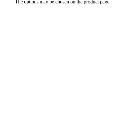
The options may be chosen on the product page
Zu den Favoriten
Schnell ansicht