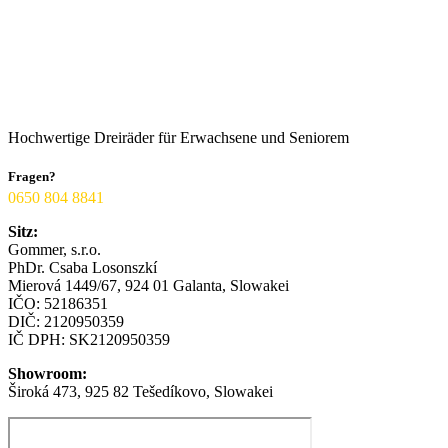
Zu den Favoriten
Schnell ansicht
Hochwertige Dreiräder für Erwachsene und Seniorem
Fragen?​
0650 804 8841
Sitz:
Gommer, s.r.o.
PhDr.
Csaba
Losonszkí
Mierová 1449/67, 924 01 Galanta, Slowakei
IČO: 52186351
DIČ: 2120950359
IČ DPH: SK2120950359
Showroom:
Široká 473, 925 82 Tešedíkovo, Slowakei