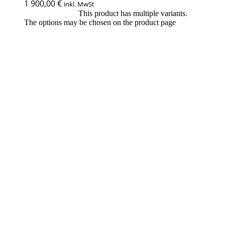
1 900,00
€
inkl. MwSt
This product has multiple variants.
Ausführung wählen
The options may be chosen on the product page
Zu den Favoriten
Schnell ansicht